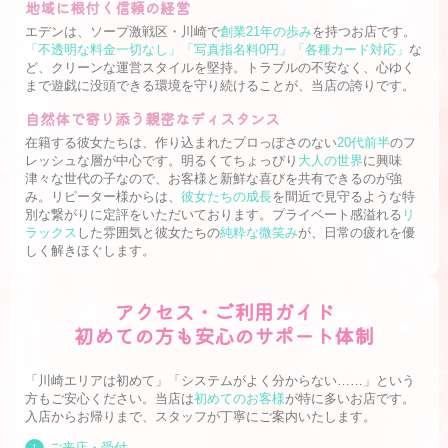
地域に根付く信頼の経営
エデンは、ソープ激戦区・川崎で
創業21年の歩み
を持つお店です。
「不透明な料金一切なし」「写真指名料0円」「各種カード対応」
な
ど、クリーンな運営スタイルを堅持。トラブルの不安なく、心ゆく
まで遊戯に没頭できる環境を守り続けることが、当店の誇りです。
自然体で寄り添う親密なディスタンス
在籍する彼女たちは、作り込まれたプロっぽさのない
20代前半
のフ
レッシュな層が中心です。明るくてちょっぴり
大人の世界
に興味
津々な世代の子なので、お客様と新鮮な喜びを共有できるのが強
み。リピーター様からは、
彼女たちの成長
を間近で見守るような特
別な繋がりに定評をいただいております。プライベート感溢れる
リ
ラックス
した雰囲気と彼女たちの
純粋な微笑み
が、日常の疲れを優
しく解きほぐします。
アクセス・ご利用ガイド
初めての方も安心のサポート体制
「川崎エリアは初めて」「システムがよく分からない……」という
方もご安心ください。当店は
初めてのお客様
が特に多いお店です。
入店からお帰りまで、スタッフが丁寧にご案内いたします。
ご来店・受付
1