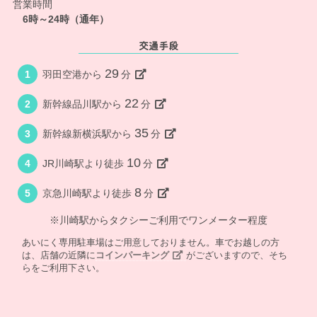
営業時間
6時～24時（通年）
交通手段
29
1
羽田空港から
分
22
2
新幹線品川駅から
分
35
3
新幹線新横浜駅から
分
10
4
JR川崎駅より徒歩
分
8
5
京急川崎駅より徒歩
分
※川崎駅からタクシーご利用でワンメーター程度
あいにく専用駐車場はご用意しておりません。車でお越しの方
は、店舗の近隣に
コインパーキング
がございますので、そち
らをご利用下さい。