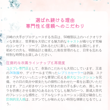
選ばれ続ける理由
専門性と信頼へのこだわり
川崎の大手
がプロデュースする当店は、50種類以上のハイクオリテ
ィな衣装と、世界観を大切にする魅力的な
キャスト
が織りなす究極
のコンセプト・ソープ。訪れるたびに新しい感動をお届けします。
初めての方も、明朗会計と徹底した衛生管理のもと、日常を忘れる
特別な時間をお楽しみください。
圧倒的な衣裳ラインナップと再現度
コスプレ専門店
として、衣装のこだわりも大切にしています。王道
の
JK制服
や、ディテールまで拘った
レプリカセーラー
は勿論、スク
水・ブルマといったニッチな要望に応える
膨大なコレクション
を完
備。その日の気分や彼女たちの個性に合わせた一着をお選びいただ
けます。アニメ好きやソシャゲ好きの女の子も多いため、推しキャ
ラを彷彿とさせる遊び心あるおもてなしも魅力の一つ。新成人世代
のフレッシュな感性と、リアルなシチュエーション設定が融合した
圧倒的没入感
は、エデンでしか味わえない特別な体験となるでしょ
う。