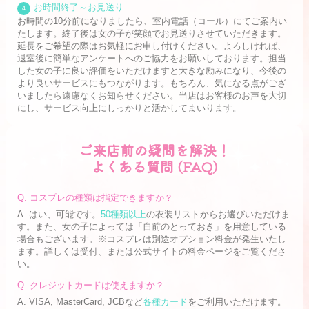
お時間終了～お見送り
4
お時間の10分前になりましたら、室内電話（コール）にてご案内い
たします。終了後は女の子が笑顔でお見送りさせていただきます。
延長をご希望の際はお気軽にお申し付けください。よろしければ、
退室後に簡単なアンケートへのご協力をお願いしております。担当
した女の子に良い評価をいただけますと大きな励みになり、今後の
より良いサービスにもつながります。もちろん、気になる点がござ
いましたら遠慮なくお知らせください。当店はお客様のお声を大切
にし、サービス向上にしっかりと活かしてまいります。
ご来店前の疑問を解決！
よくある質問 (FAQ)
Q. コスプレの種類は指定できますか？
A. はい、可能です。
50種類以上
の衣装リストからお選びいただけま
す。また、女の子によっては「自前のとっておき」を用意している
場合もございます。※コスプレは別途オプション料金が発生いたし
ます。詳しくは受付、または公式サイトの料金ページをご覧くださ
い。
Q. クレジットカードは使えますか？
A. VISA, MasterCard, JCBなど
各種カード
をご利用いただけます。