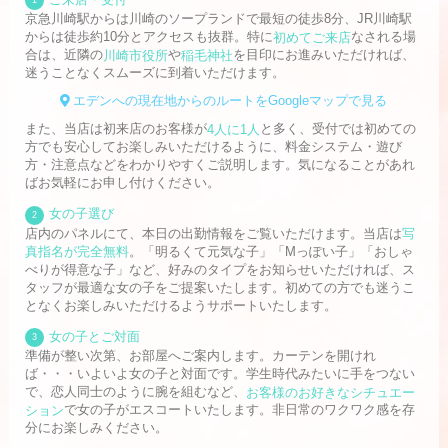
京急川崎駅からは川崎のソープランドで最短の徒歩8分、JR川崎駅
からは徒歩約10分とアクセスも抜群。特に
初めてご来店
なされる場
合は、近隣の
川崎市役所
や
稲毛神社
を目印にお進みいただければ、
迷うことなくスムーズに到着いただけます。
エデンへの現在地からのルートをGoogleマップで見る
また、当店は初来店のお客様が
4人に1人
と多く、受付では初めての
方でも安心してお楽しみいただけるように、料金システム・遊び
方・注意点などをわかりやすくご説明します。気になることがあれ
ばお気軽にお申し付けください。
女の子選び
2
店内のパネルにて、本日の出勤情報をご覧いただけます。当店は
写
真指名が完全無料
。「明るくて元気な子」「Mっぽい子」「おしゃ
べりが得意な子」など、好みのタイプをお知らせいただければ、ス
タッフが最適な女の子をご提案いたします。初めての方でも迷うこ
となくお楽しみいただけるようサポートいたします。
女の子とご対面
3
準備が整い次第、お部屋へご案内します。カーテンを開けれ
ば・・・いよいよ女の子と対面です。学生時代みたいに手をつない
で、恋人同士のように腕を組むなど、
お客様のお好きなシチュエー
ション
で女の子がエスコートいたします。非日常のワクワク感を存
分にお楽しみください。