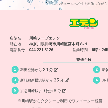
コスチュームの相性を想像しながら
店舗名
川崎ソープエデン
所在地
神奈川県川崎市川崎区宮本町８-１
電話番号
044-221-8126
営業時間
6時～2
交通手段
29
1
2
羽田空港から
分
新
35
3
4
新幹線新横浜駅から
分
J
8
5
京急川崎駅より徒歩
分
※川崎駅からタクシーご利用でワンメーター程度