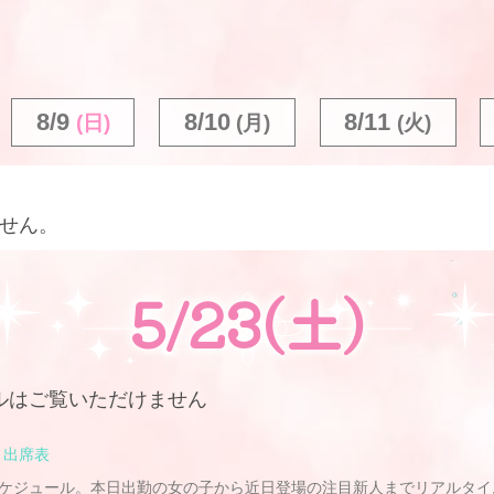
8/9
8/10
8/11
(日)
(月)
(火)
せん。
5/23(土)
ルは
ご覧いただけません
出席表
ケジュール。本日出勤の女の子から近日登場の注目新人までリアルタイ