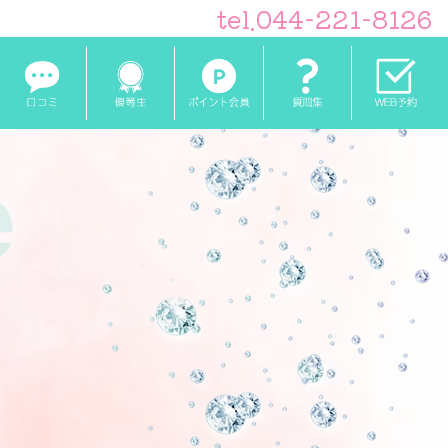
tel.
044-221-8126
e