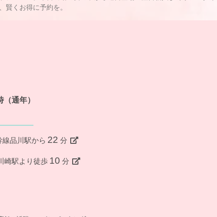
、賢くお得に予約を。
4時（通年）
22
幹線品川駅から
分
10
R川崎駅より徒歩
分