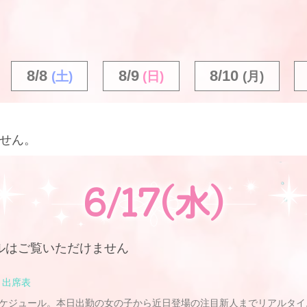
8/8
8/9
8/10
(土)
(日)
(月)
せん。
6/17(水)
ルは
ご覧いただけません
出席表
ケジュール。本日出勤の女の子から近日登場の注目新人までリアルタイ