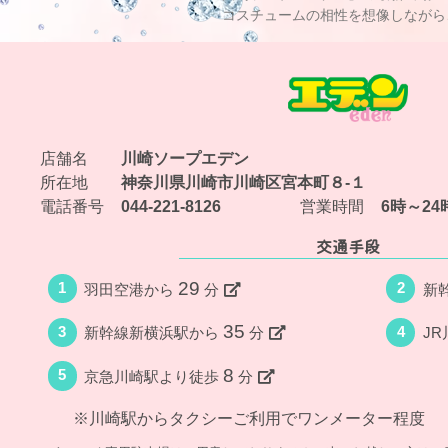
コスチュームの相性を想像しながら
店舗名
川崎ソープエデン
所在地
神奈川県川崎市川崎区宮本町８-１
電話番号
044-221-8126
営業時間
6時～2
交通手段
29
1
2
羽田空港から
分
新
35
3
4
新幹線新横浜駅から
分
J
8
5
京急川崎駅より徒歩
分
※川崎駅からタクシーご利用でワンメーター程度