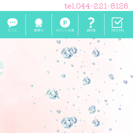
tel.
044-221-8126
e