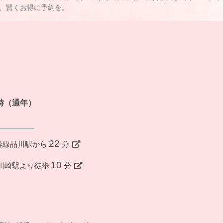
、賢くお得に予約を。
4時（通年）
22
幹線品川駅から
分
10
R川崎駅より徒歩
分